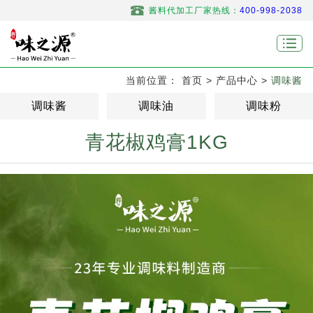
酱料代加工厂家热线：
400-998-2038
当前位置：
首页
>
产品中心
>
调味酱
调味酱
调味油
调味粉
青花椒鸡膏1KG